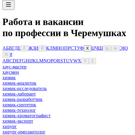
Работа и вакансии
по профессии в Черемушках
А
Б
В
Г
Д
Е
Ж
З
И
К
Л
М
Н
О
П
Р
С
Т
У
Ф
Ц
Ч
Ш
Э
Ю
Ё
Й
Х
Щ
Ы
#
Я
A
B
C
D
E
F
G
H
I
J
K
L
M
N
O
P
Q
R
S
T
U
V
W
X
Y
Z
хаус-мастер
хаусмен
химик
химик-аналитик
химик-исследователь
химик-лаборант
химик-разработчик
химик-синтетик
химик-технолог
химик-хроматографист
химик-эксперт
хирург
хирург-имплантолог