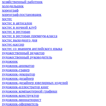
хозяйственный работник
холодильщик
хореограф
хореограф-постановщик
хостес
хостес в автосалон
хостес в ночной клуб
хостес в ресторан
хостес в ресторан премиум-класса
хостес выходного дня
хостес-кассир
хостес со знанием английского языка
художественный редактор
художественный руководитель
художник
художник-аниматор
художник-гравер
художник-декоратор
художник-дизайнер
художник-дизайнер ювелирных изделий
художник-иллюстратор книг
художник компьютерной графики
художник-конструктор
художник-миниатюрист
художник-оформитель